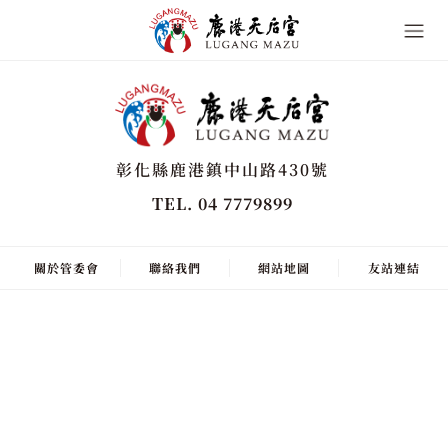
彰化縣鹿港鎮中山路430號
TEL. 04 7779899
關於管委會
聯絡我們
網站地圖
友站連結