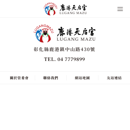
彰化縣鹿港鎮中山路430號
TEL. 04 7779899
關於管委會
聯絡我們
網站地圖
友站連結