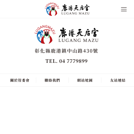
彰化縣鹿港鎮中山路430號
TEL. 04 7779899
關於管委會
聯絡我們
網站地圖
友站連結