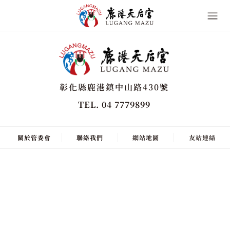
彰化縣鹿港鎮中山路430號
TEL. 04 7779899
關於管委會
聯絡我們
網站地圖
友站連結