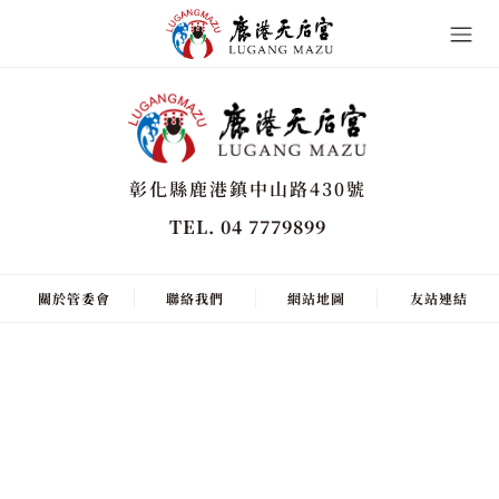
彰化縣鹿港鎮中山路430號
TEL. 04 7779899
關於管委會
聯絡我們
網站地圖
友站連結