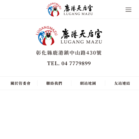
彰化縣鹿港鎮中山路430號
TEL. 04 7779899
關於管委會
聯絡我們
網站地圖
友站連結