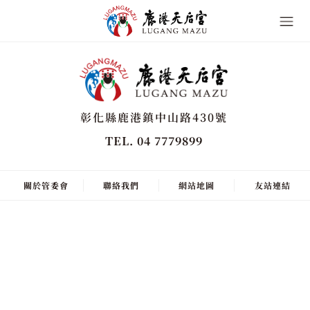
彰化縣鹿港鎮中山路430號
TEL. 04 7779899
關於管委會
聯絡我們
網站地圖
友站連結