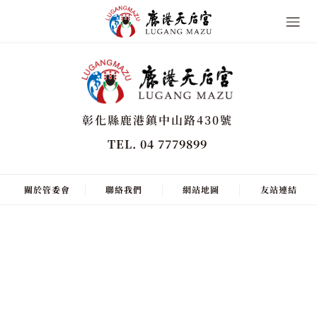
彰化縣鹿港鎮中山路430號
TEL. 04 7779899
關於管委會
聯絡我們
網站地圖
友站連結