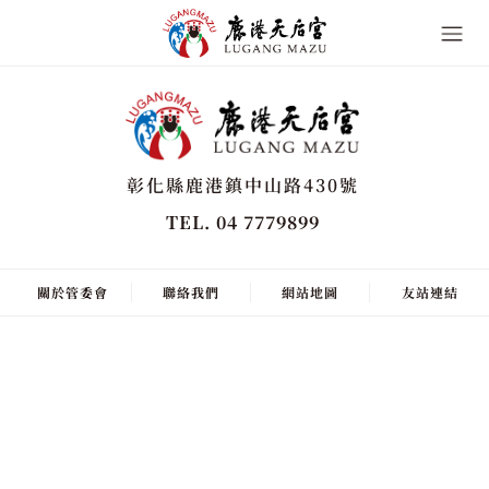
彰化縣鹿港鎮中山路430號
TEL. 04 7779899
關於管委會
聯絡我們
網站地圖
友站連結