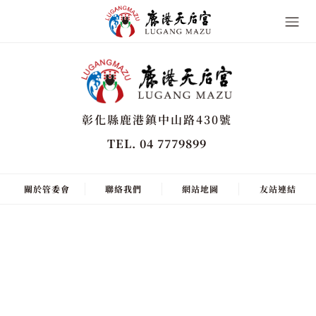
彰化縣鹿港鎮中山路430號
TEL. 04 7779899
關於管委會
聯絡我們
網站地圖
友站連結