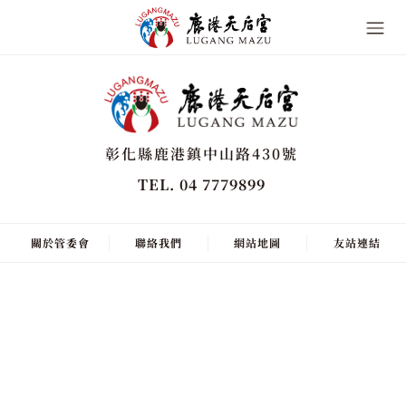
彰化縣鹿港鎮中山路430號
TEL. 04 7779899
關於管委會
聯絡我們
網站地圖
友站連結