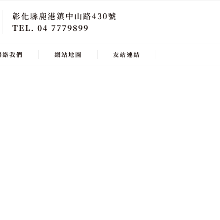
彰化縣鹿港鎮中山路430號
TEL. 04 7779899
聯絡我們
網站地圖
友站連結