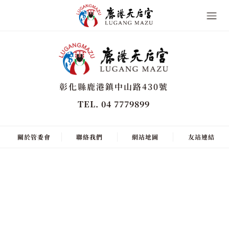
彰化縣鹿港鎮中山路430號
TEL. 04 7779899
關於管委會
聯絡我們
網站地圖
友站連結