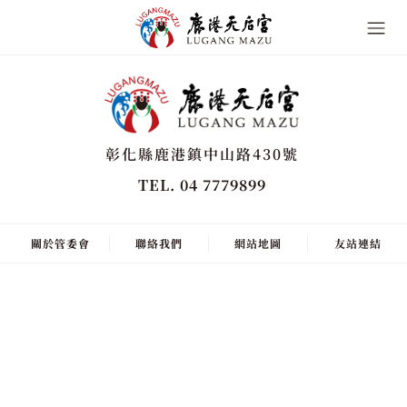
彰化縣鹿港鎮中山路430號
TEL. 04 7779899
關於管委會
聯絡我們
網站地圖
友站連結