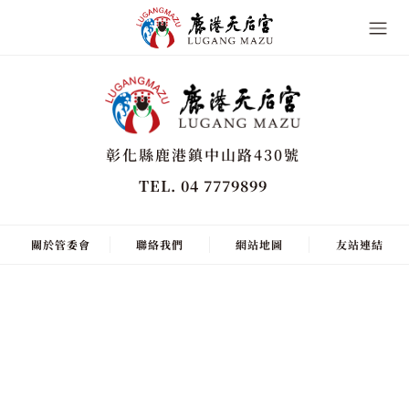
彰化縣鹿港鎮中山路430號
TEL. 04 7779899
關於管委會
聯絡我們
網站地圖
友站連結