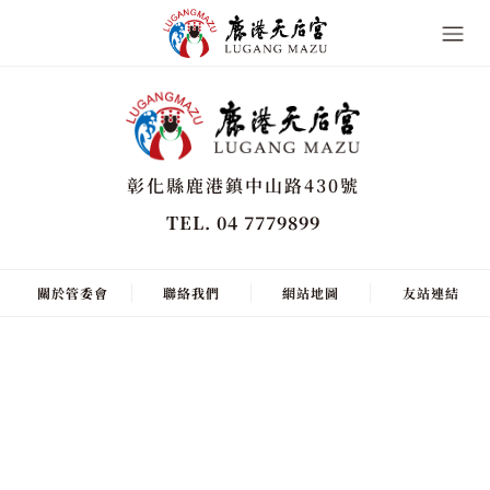
彰化縣鹿港鎮中山路430號
TEL. 04 7779899
關於管委會
聯絡我們
網站地圖
友站連結