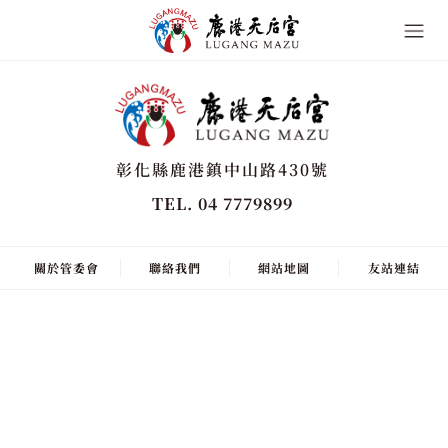
彰化縣鹿港鎮中山路430號
TEL. 04 7779899
關於管委會
聯絡我們
網站地圖
友站連結