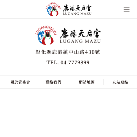
彰化縣鹿港鎮中山路430號
TEL. 04 7779899
關於管委會
聯絡我們
網站地圖
友站連結