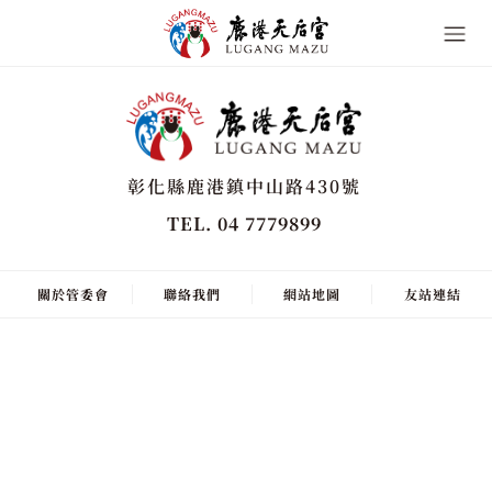
彰化縣鹿港鎮中山路430號
TEL. 04 7779899
關於管委會
聯絡我們
網站地圖
友站連結