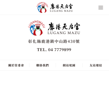
彰化縣鹿港鎮中山路430號
TEL. 04 7779899
關於管委會
聯絡我們
網站地圖
友站連結