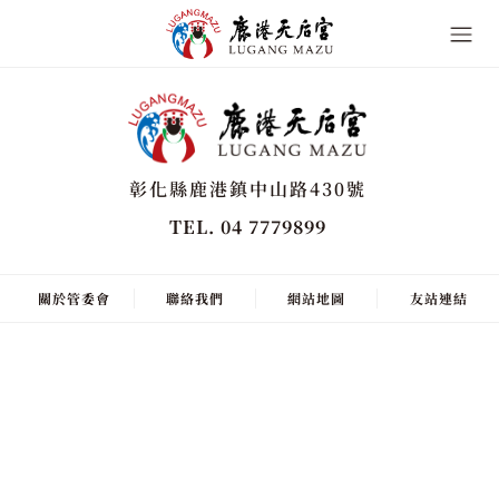
彰化縣鹿港鎮中山路430號
TEL. 04 7779899
關於管委會
聯絡我們
網站地圖
友站連結