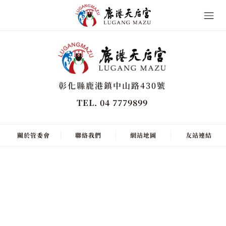
彰化縣鹿港鎮中山路430號
TEL. 04 7779899
關於管委會
聯絡我們
網站地圖
友站連結