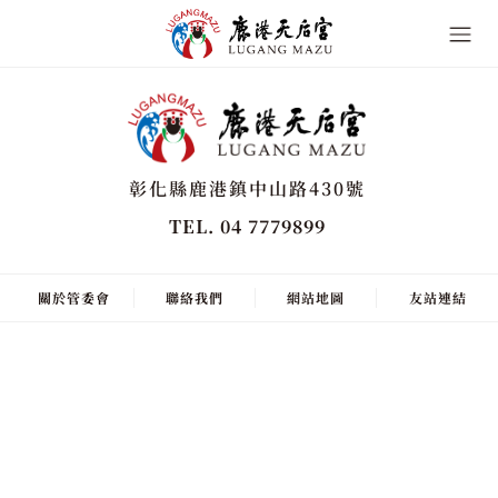
彰化縣鹿港鎮中山路430號
TEL. 04 7779899
關於管委會
聯絡我們
網站地圖
友站連結