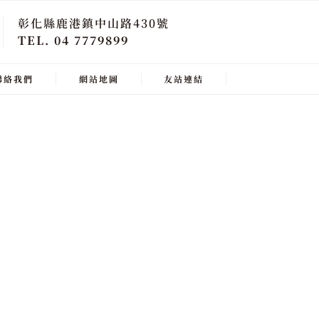
彰化縣鹿港鎮中山路430號
TEL. 04 7779899
聯絡我們
網站地圖
友站連結