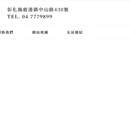
彰化縣鹿港鎮中山路430號
TEL. 04 7779899
聯絡我們
網站地圖
友站連結