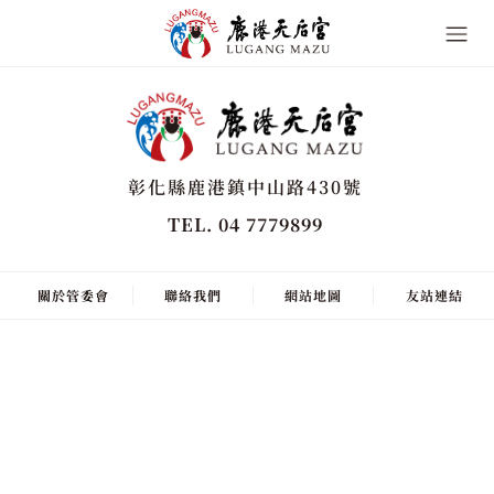
彰化縣鹿港鎮中山路430號
TEL. 04 7779899
關於管委會
聯絡我們
網站地圖
友站連結