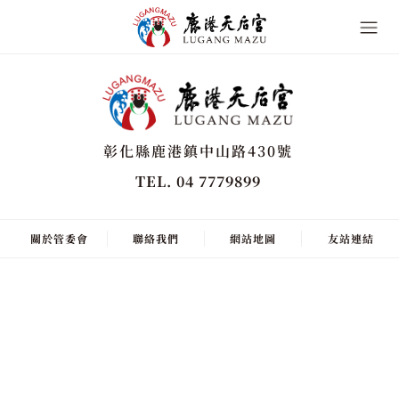
彰化縣鹿港鎮中山路430號
TEL. 04 7779899
關於管委會
聯絡我們
網站地圖
友站連結