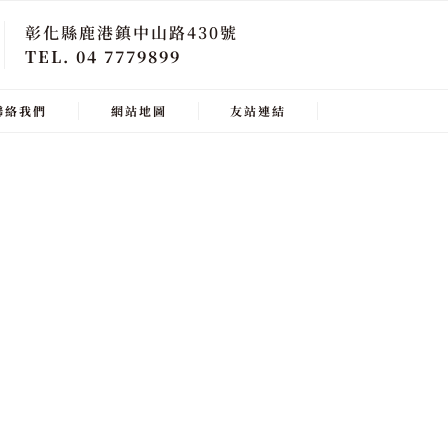
彰化縣鹿港鎮中山路430號
TEL. 04 7779899
聯絡我們
網站地圖
友站連結