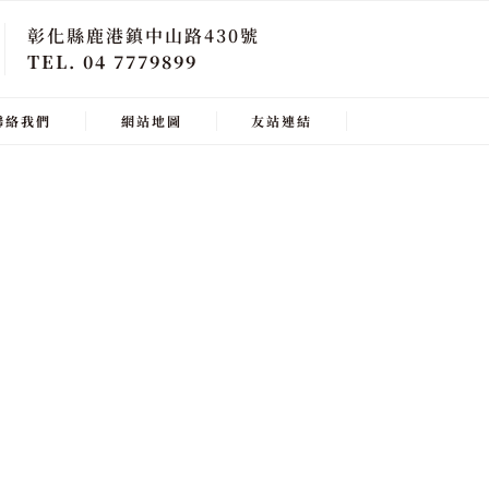
彰化縣鹿港鎮中山路430號
TEL. 04 7779899
聯絡我們
網站地圖
友站連結