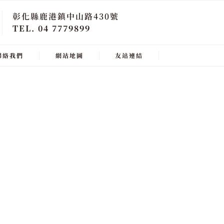
彰化縣鹿港鎮中山路430號
TEL. 04 7779899
聯絡我們
網站地圖
友站連結