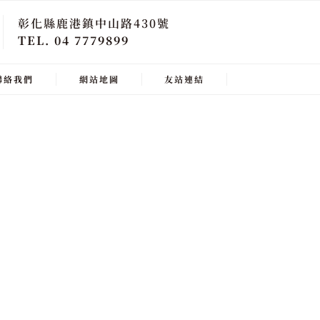
彰化縣鹿港鎮中山路430號
TEL. 04 7779899
聯絡我們
網站地圖
友站連結