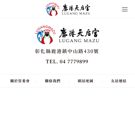
彰化縣鹿港鎮中山路430號
TEL. 04 7779899
關於管委會
聯絡我們
網站地圖
友站連結