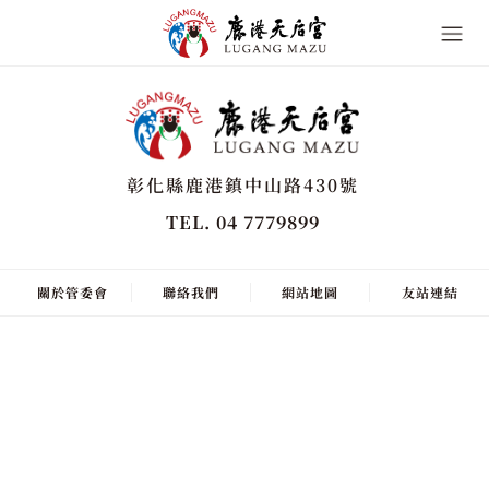
彰化縣鹿港鎮中山路430號
TEL. 04 7779899
關於管委會
聯絡我們
網站地圖
友站連結