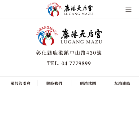
彰化縣鹿港鎮中山路430號
TEL. 04 7779899
關於管委會
聯絡我們
網站地圖
友站連結