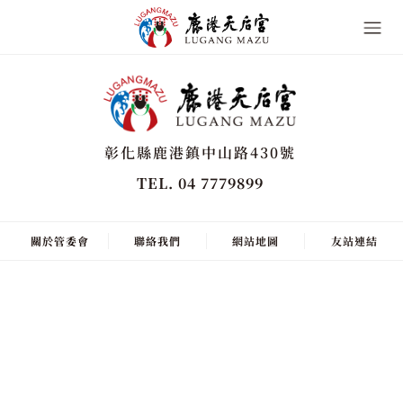
彰化縣鹿港鎮中山路430號
TEL. 04 7779899
關於管委會
聯絡我們
網站地圖
友站連結