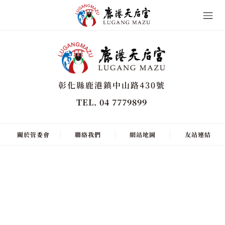
彰化縣鹿港鎮中山路430號
TEL. 04 7779899
關於管委會
聯絡我們
網站地圖
友站連結