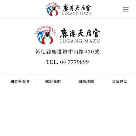
彰化縣鹿港鎮中山路430號
TEL. 04 7779899
關於管委會
聯絡我們
網站地圖
友站連結