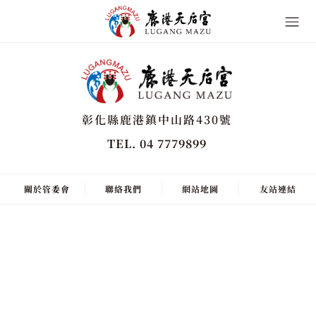
彰化縣鹿港鎮中山路430號
TEL. 04 7779899
關於管委會
聯絡我們
網站地圖
友站連結