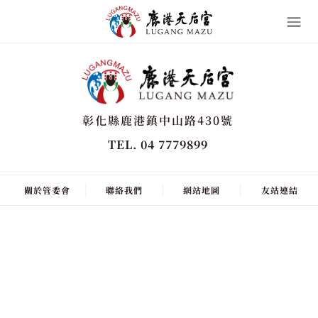
彰化縣鹿港鎮中山路430號
TEL. 04 7779899
關於管委會
聯絡我們
網站地圖
友站連結