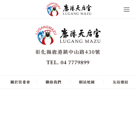
彰化縣鹿港鎮中山路430號
TEL. 04 7779899
關於管委會
聯絡我們
網站地圖
友站連結