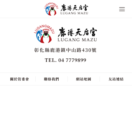
彰化縣鹿港鎮中山路430號
TEL. 04 7779899
關於管委會
聯絡我們
網站地圖
友站連結