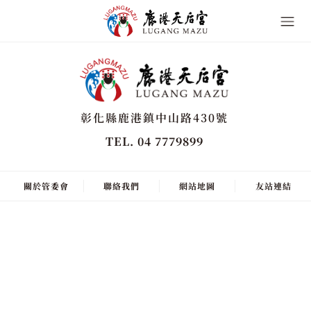
彰化縣鹿港鎮中山路430號
TEL. 04 7779899
關於管委會
聯絡我們
網站地圖
友站連結