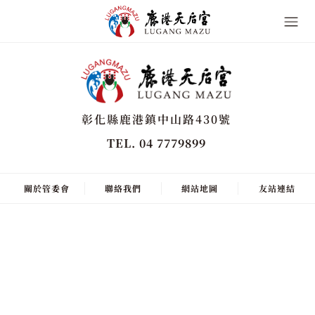
彰化縣鹿港鎮中山路430號
TEL. 04 7779899
關於管委會
聯絡我們
網站地圖
友站連結