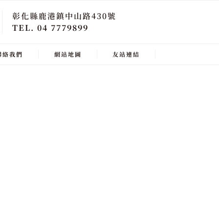
彰化縣鹿港鎮中山路430號
TEL. 04 7779899
聯絡我們
網站地圖
友站連結