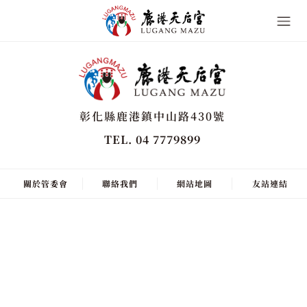
彰化縣鹿港鎮中山路430號
TEL. 04 7779899
關於管委會
聯絡我們
網站地圖
友站連結