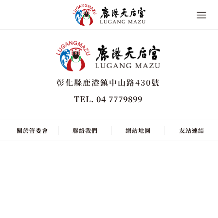
彰化縣鹿港鎮中山路430號
TEL. 04 7779899
關於管委會
聯絡我們
網站地圖
友站連結