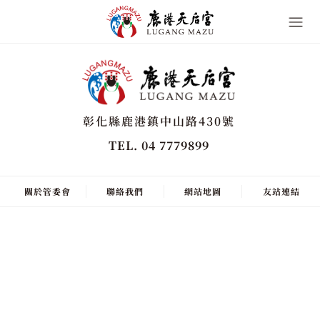
彰化縣鹿港鎮中山路430號
TEL. 04 7779899
關於管委會
聯絡我們
網站地圖
友站連結