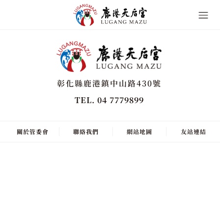
彰化縣鹿港鎮中山路430號
TEL. 04 7779899
關於管委會
聯絡我們
網站地圖
友站連結