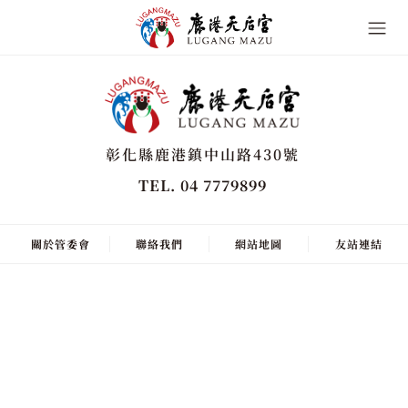
彰化縣鹿港鎮中山路430號
TEL. 04 7779899
關於管委會
聯絡我們
網站地圖
友站連結