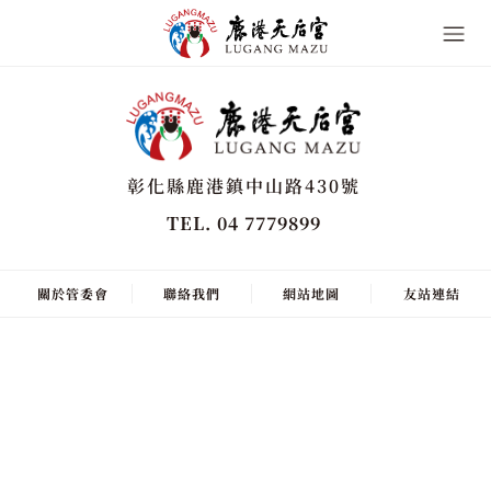
彰化縣鹿港鎮中山路430號
TEL. 04 7779899
關於管委會
聯絡我們
網站地圖
友站連結